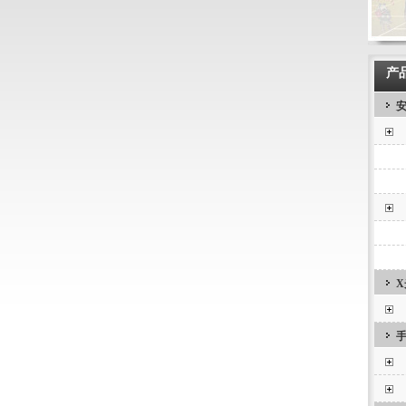
产
安
X